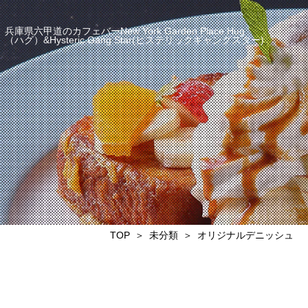
兵庫県六甲道のカフェバーNew York Garden Place Hug
（ハグ）&Hysteric Gang Star(ヒステリックギャングスター)
TOP
未分類
オリジナルデニッシュ