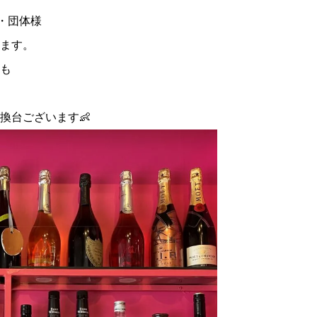
・団体様
ます。
も
換台ございます👶