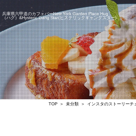
兵庫県六甲道のカフェバーNew York Garden Place Hug
（ハグ）&Hysteric Gang Star(ヒステリックギャングスター)
TOP
未分類
インスタのストーリーチ