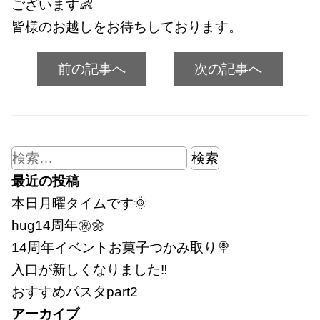
ございます👶
皆様のお越しをお待ちしております。
前の記事へ
次の記事へ
検
索:
最近の投稿
本日月曜タイムです🌞
hug14周年㊗🌼
14周年イベントお菓子つかみ取り🍭
入口が新しくなりました‼
おすすめパスタpart2
アーカイブ