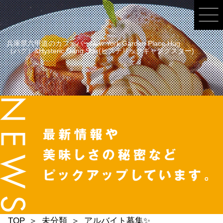
兵庫県六甲道のカフェバーNew York Garden Place Hug
（ハグ）&Hysteric Gang Star(ヒステリックギャングスター)
TOP
未分類
アルバイト募集✨