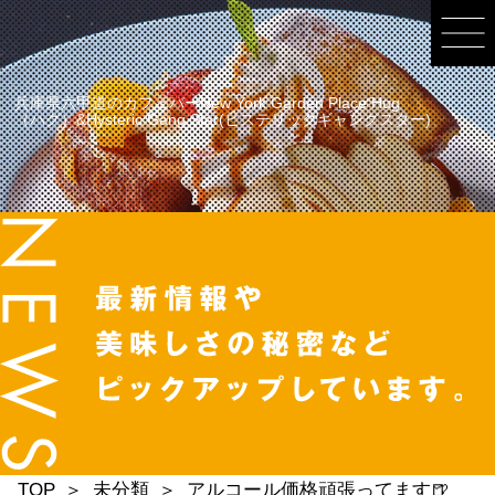
兵庫県六甲道のカフェバーNew York Garden Place Hug
（ハグ）&Hysteric Gang Star(ヒステリックギャングスター)
TOP
未分類
アルコール価格頑張ってます🍺