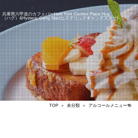
兵庫県六甲道のカフェバーNew York Garden Place Hug
（ハグ）&Hysteric Gang Star(ヒステリックギャングスター)
TOP
未分類
アルコールメニュー🍻