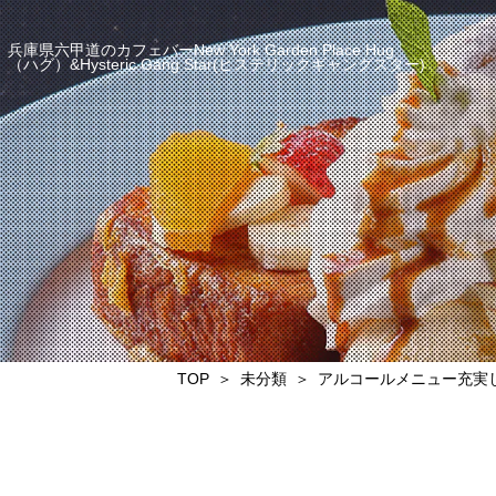
兵庫県六甲道のカフェバーNew York Garden Place Hug
（ハグ）&Hysteric Gang Star(ヒステリックギャングスター)
TOP
未分類
アルコールメニュー充実し