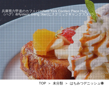
兵庫県六甲道のカフェバーNew York Garden Place Hug
（ハグ）&Hysteric Gang Star(ヒステリックギャングスター)
TOP
未分類
はちみつデニッシュ🐝