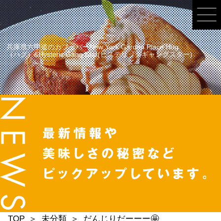
兵庫県六甲道のカフェバーNew York Garden Place Hug
（ハグ）&Hysteric Gang Star(ヒステリックギャングスター)
TOP
未分類
だんじりだーーー🤩