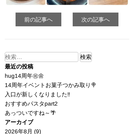
前の記事へ
次の記事へ
検
索:
最近の投稿
hug14周年㊗🌼
14周年イベントお菓子つかみ取り🍭
入口が新しくなりました‼
おすすめパスタpart2
あっついですね～🌴
アーカイブ
2026年8月
(9)