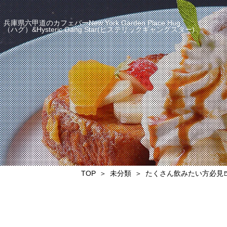
兵庫県六甲道のカフェバーNew York Garden Place Hug
（ハグ）&Hysteric Gang Star(ヒステリックギャングスター)
TOP
未分類
たくさん飲みたい方必見