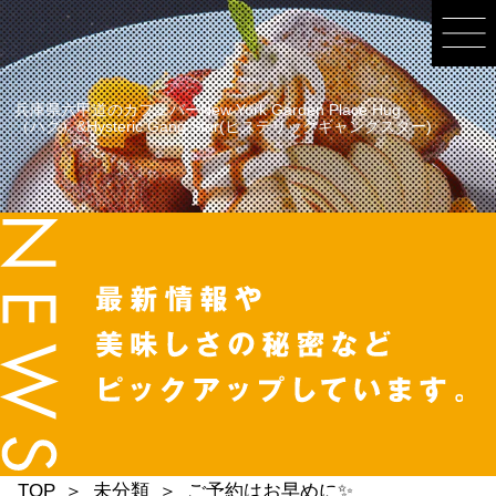
兵庫県六甲道のカフェバーNew York Garden Place Hug
（ハグ）&Hysteric Gang Star(ヒステリックギャングスター)
TOP
未分類
ご予約はお早めに✨