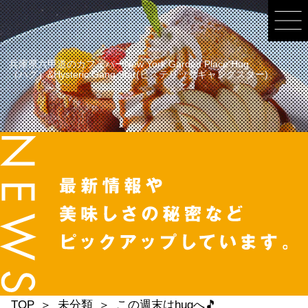
兵庫県六甲道のカフェバーNew York Garden Place Hug
（ハグ）&Hysteric Gang Star(ヒステリックギャングスター)
TOP
未分類
この週末はhugへ🎵