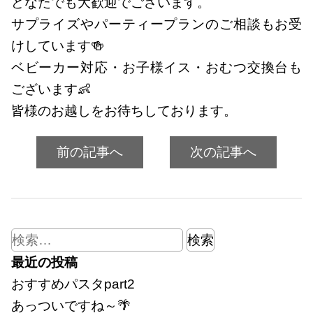
どなたでも大歓迎でございます。
サプライズやパーティープランのご相談もお受
けしています🍻
ベビーカー対応・お子様イス・おむつ交換台も
ございます👶
皆様のお越しをお待ちしております。
前の記事へ
次の記事へ
検
索:
最近の投稿
おすすめパスタpart2
あっついですね～🌴