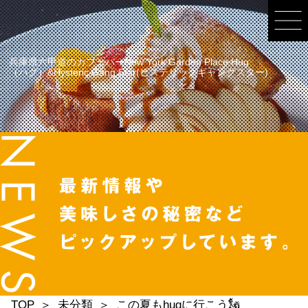
兵庫県六甲道のカフェバーNew York Garden Place Hug
（ハグ）&Hysteric Gang Star(ヒステリックギャングスター)
TOP
未分類
この夏もhugに行こう🗽