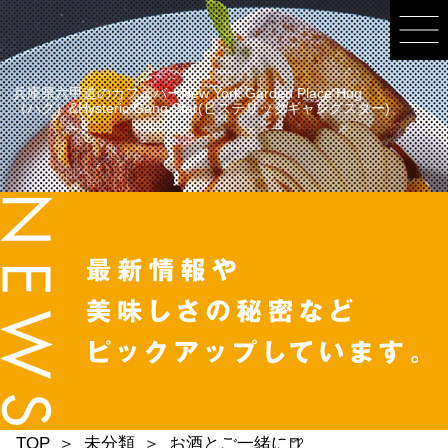
兵庫県六甲道のカフェバーNew York Garden Place Hug
（ハグ）&Hysteric Gang Star(ヒステリックギャングスター)
TOP
未分類
お酒とご一緒に🍺