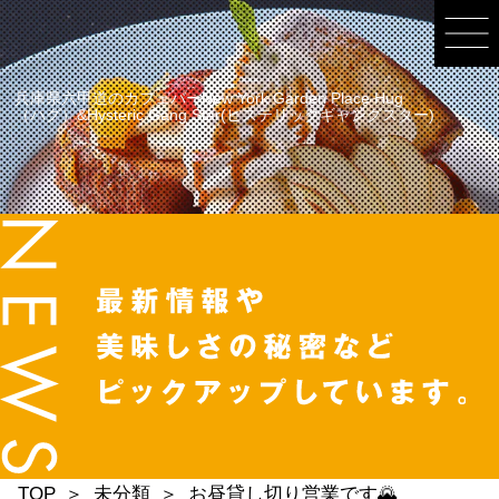
兵庫県六甲道のカフェバーNew York Garden Place Hug
（ハグ）&Hysteric Gang Star(ヒステリックギャングスター)
TOP
未分類
お昼貸し切り営業です🌄