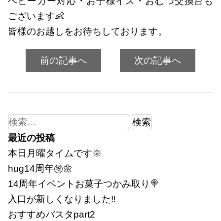
ベビーカー対応・お子様イス・おむつ交換台も
ございます👶
皆様のお越しをお待ちしております。
前の記事へ
次の記事へ
検
索:
最近の投稿
本日月曜タイムです🌞
hug14周年㊗🌼
14周年イベントお菓子つかみ取り🍭
入口が新しくなりました‼
おすすめパスタpart2