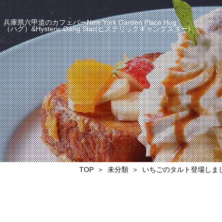
兵庫県六甲道のカフェバーNew York Garden Place Hug
（ハグ）&Hysteric Gang Star(ヒステリックギャングスター)
TOP
未分類
いちごのタルト登場しまし