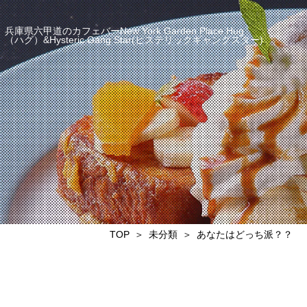
兵庫県六甲道のカフェバーNew York Garden Place Hug
（ハグ）&Hysteric Gang Star(ヒステリックギャングスター)
TOP
未分類
あなたはどっち派？？