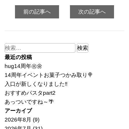
前の記事へ
次の記事へ
検
索:
最近の投稿
hug14周年㊗🌼
14周年イベントお菓子つかみ取り🍭
入口が新しくなりました‼
おすすめパスタpart2
あっついですね～🌴
アーカイブ
2026年8月
(9)
2026年7月
(31)