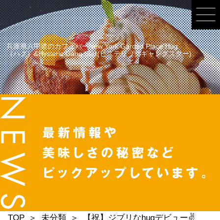
兵庫県六甲道のカフェバーNew York Garden Place Hug
（ハグ）&Hysteric Gang Star(ヒステリックギャングスター)
TOP
未分類
【祝】ジブリなhugデビュー✌