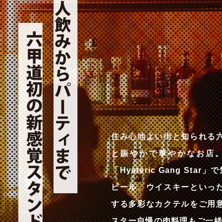
住み心地よい街と知られる
と賑やかで華やかなお店。
「Hysteric Gang S
ビール、ウイスキーといっ
する多彩なカクテルをご用
スター自慢の肉料理もご一緒