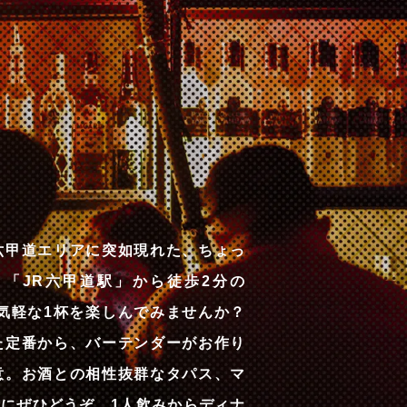
六甲道エリアに突如現れた、ちょっ
「JR六甲道駅」から徒歩2分の
tar」で気軽な1杯を楽しんでみませんか？
た定番から、バーテンダーがお作り
意。お酒との相性抜群なタパス、マ
にぜひどうぞ。1人飲みからディナ